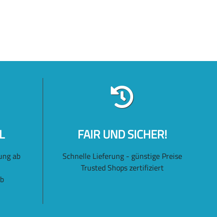
L
FAIR UND SICHER!
ung ab
Schnelle Lieferung - günstige Preise
Trusted Shops zertifiziert
lb