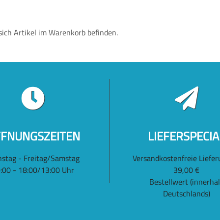
ich Artikel im Warenkorb befinden.
FNUNGSZEITEN
LIEFERSPECIA
nstag - Freitag/Samstag
Versandkostenfreie Liefer
:00 - 18:00/13:00 Uhr
39,00 €
Bestellwert (innerha
Deutschlands)