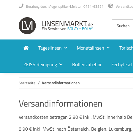
Beratung durch Augenoptiker-Meister: 0731-63521
Versandkost
Tageslinsen
Monatslinsen
Torisc
ZEISS Reinigung
Brillenzubehör
Fertigleseb
Startseite
Versandinformationen
Versandinformationen
Versandkosten betragen 2,90 € inkl. MwSt. innerhalb Deu
8,90 € inkl. MwSt. nach Österreich, Belgien, Luxemburg,