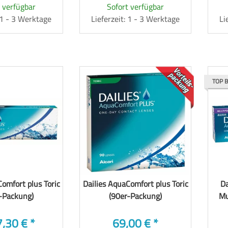
 verfügbar
Sofort verfügbar
: 1 - 3 Werktage
Lieferzeit: 1 - 3 Werktage
Li
TOP
TOP 
Comfort plus Toric
Dailies AquaComfort plus Toric
Da
-Packung)
(90er-Packung)
Mu
7,30 €
*
69,00 €
*