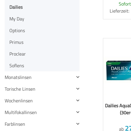
Sofort
Dailies
Lieferzeit
My Day
Options
Primus
Proclear
Soflens
Monatslinsen
Torische Linsen
Wochenlinsen
Dailies Aqua
Multifokallinsen
(30er
Farblinsen
2
ab