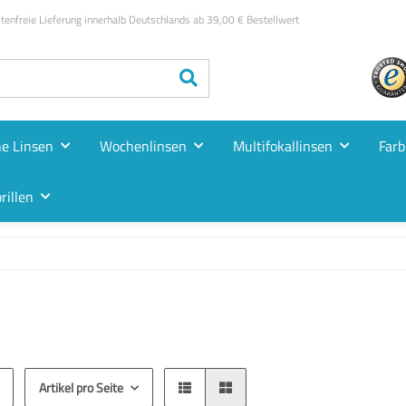
enfreie Lieferung innerhalb Deutschlands ab 39,00 € Bestellwert
he Linsen
Wochenlinsen
Multifokallinsen
Farb
rillen
Artikel pro Seite