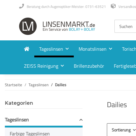
Beratung durch Augenoptiker-Meister: 0731-63521
Versandkost
Tageslinsen
Monatslinsen
Torisc
ZEISS Reinigung
Brillenzubehör
Fertigleseb
Startseite
Tageslinsen
Dailies
Dailies
Kategorien
Tageslinsen
Sortierung
Farbige Tageslinsen