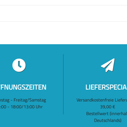
FNUNGSZEITEN
LIEFERSPECIA
nstag - Freitag/Samstag
Versandkostenfreie Liefer
:00 - 18:00/13:00 Uhr
39,00 €
Bestellwert (innerha
Deutschlands)