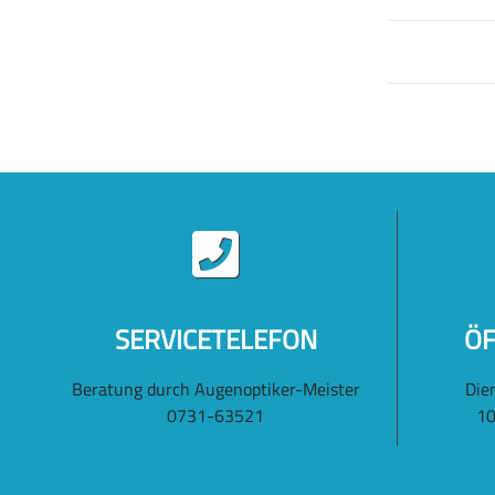
SERVICETELEFON
ÖF
Beratung durch Augenoptiker-Meister
Die
0731-63521
10