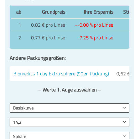
ab
Grundpreis
Ihre Ersparnis
Stückpr
1
0,82 € pro Linse
--0.00 % pro Linse
2
0,77 € pro Linse
-7.25 % pro Linse
Andere Packungsgrößen:
Biomedics 1 day Extra sphere (90er-Packung)
0,62 € pro
– Werte 1. Auge auswählen –
Basiskurve
14,2
Sphäre