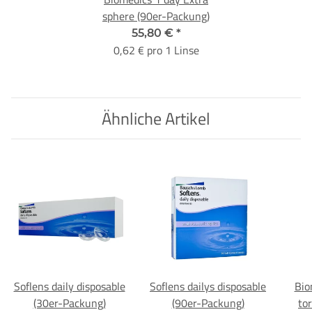
sphere (90er-Packung)
55,80 €
*
0,62 € pro 1 Linse
Ähnliche Artikel
Soflens daily disposable
Soflens dailys disposable
Bio
(30er-Packung)
(90er-Packung)
to