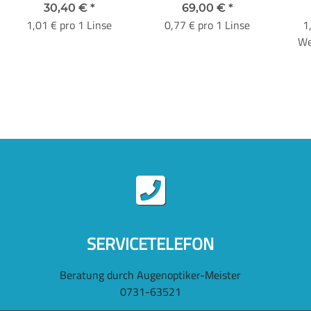
30,40 €
*
69,00 €
*
1,01 € pro 1 Linse
0,77 € pro 1 Linse
1
We
SERVICETELEFON
Beratung durch Augenoptiker-Meister
0731-63521