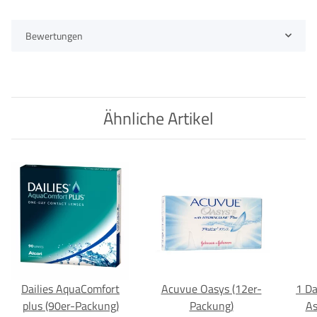
Bewertungen
Ähnliche Artikel
Dailies AquaComfort
Acuvue Oasys (12er-
1 Da
plus (90er-Packung)
Packung)
As