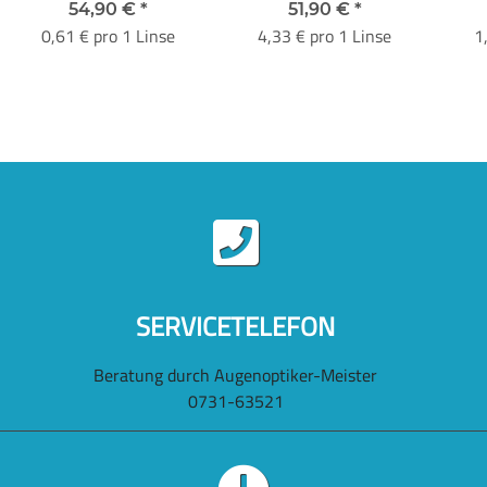
54,90 €
*
51,90 €
*
0,61 € pro 1 Linse
4,33 € pro 1 Linse
1
SERVICETELEFON
Beratung durch Augenoptiker-Meister
0731-63521