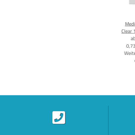
Medi
Clear 
a
0,73
Weite