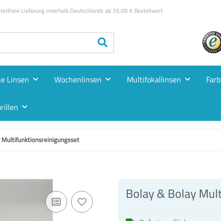
enfreie Lieferung innerhalb Deutschlands ab 39,00 € Bestellwert
he Linsen
Wochenlinsen
Multifokallinsen
Farb
rillen
 Multifunktionsreinigungsset
Bolay & Bolay Mult