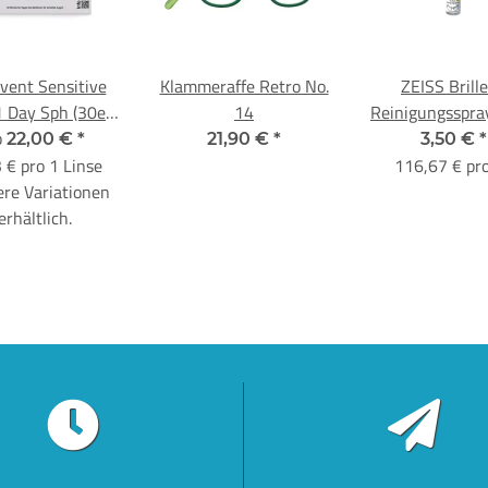
vent Sensitive
Klammeraffe Retro No.
ZEISS Brill
1 Day Sph (30er-
14
Reinigungsspra
b
Packung)
22,00 €
*
21,90 €
*
3,50 €
*
 € pro 1 Linse
116,67 € pro
re Variationen
erhältlich.