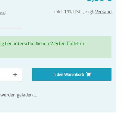
inkl. 19% USt. , zzgl.
Versand
end)
ng bei unterschiedlichen Werten findet im
In den Warenkorb
erden geladen ...