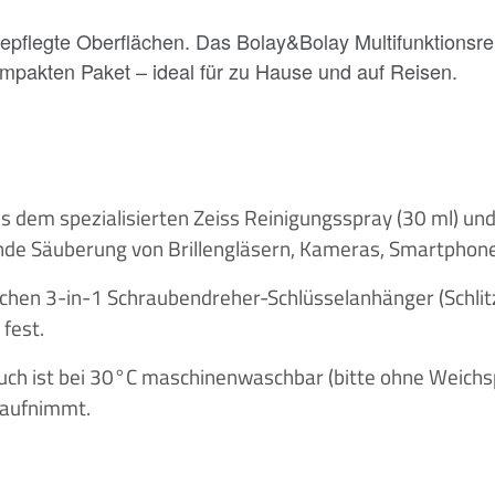
t gepflegte Oberflächen. Das Bolay&Bolay Multifunktionsr
mpakten Paket – ideal für zu Hause und auf Reisen.
 dem spezialisierten Zeiss Reinigungsspray (30 ml) un
ende Säuberung von Brillengläsern, Kameras, Smartphone
schen 3-in-1 Schraubendreher-Schlüsselanhänger (Schlitz
 fest.
uch ist bei 30°C maschinenwaschbar (bitte ohne Weichsp
 aufnimmt.