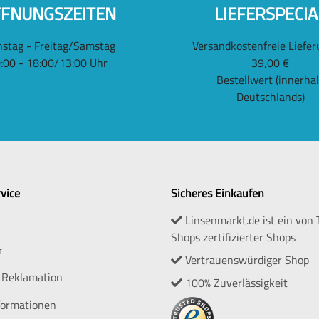
FNUNGSZEITEN
LIEFERSPECIA
nstag - Freitag/Samstag
Versandkostenfreie Liefer
:00 - 18:00/13:00 Uhr
39,00 €
Bestellwert (innerha
Deutschlands)
vice
Sicheres Einkaufen
Linsenmarkt.de ist ein von 
Shops zertifizierter Shops
r
Vertrauenswürdiger Shop
 Reklamation
100% Zuverlässigkeit
formationen