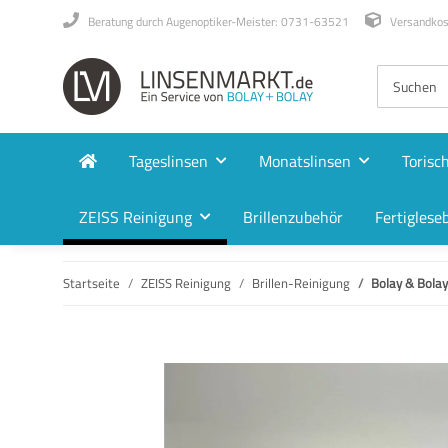
Beratung durch Augenoptiker-Meister: 0731-63521
Versandkost
Tageslinsen
Monatslinsen
Torisc
ZEISS Reinigung
Brillenzubehör
Fertigleseb
Startseite
ZEISS Reinigung
Brillen-Reinigung
Bolay & Bolay