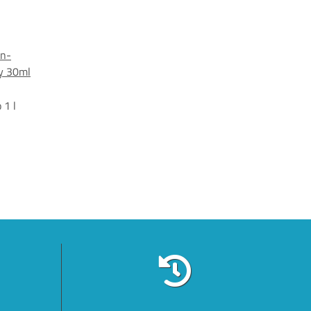
en-
y 30ml
 1 l