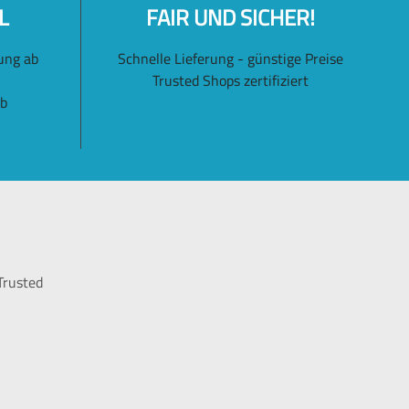
L
FAIR UND SICHER!
ung ab
Schnelle Lieferung - günstige Preise
Trusted Shops zertifiziert
lb
Trusted