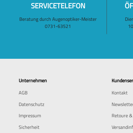
SERVICETELEFON
ÖF
Beratung durch Augenoptiker-Meister
Die
0731-63521
10
Unternehmen
Kundenser
AGB
Kontakt
Datenschutz
Newslette
Impressum
Retoure &
Sicherheit
Versandin