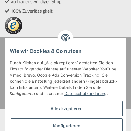
Vertrauenswürdiger Shop
100% Zuverlässigkeit
Zahlung und Versand
Wie wir Cookies & Co nutzen
Durch Klicken auf „Alle akzeptieren“ gestatten Sie den
Einsatz folgender Dienste auf unserer Website: YouTube,
Vimeo, Brevo, Google Ads Conversion Tracking. Sie
können die Einstellung jederzeit ändern (Fingerabdruck-
Icon links unten). Weitere Details finden Sie unter
Kreditkartenzahlungen sowie Kauf auf Rechnung erfolgen
Konfigurieren
und in unserer
Datenschutzerklärung
.
über Paypal Checkout
Alle akzeptieren
* Alle Preise inkl. gesetzl. Mehrwertsteuer zzgl. eventueller
Versandkosten, wenn nicht anders beschrieben.
Konfigurieren
Bei Kontaktlinsen wird der Grundpreis bezogen auf die kleinste Packungs-