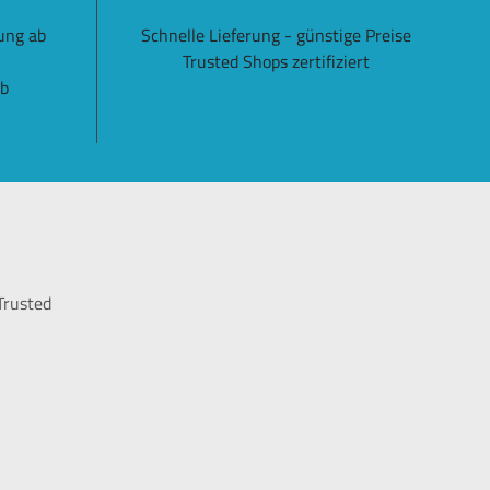
ung ab
Schnelle Lieferung - günstige Preise
Trusted Shops zertifiziert
lb
Trusted