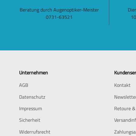
Beratung durch Augenoptiker-Meister
Die
0731-63521
10
Unternehmen
Kundenser
AGB
Kontakt
Datenschutz
Newslette
Impressum
Retoure &
Sicherheit
Versandin
Widerrufsrecht
Zahlungsa