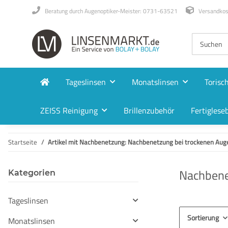
Beratung durch Augenoptiker-Meister: 0731-63521
Versandkost
Tageslinsen
Monatslinsen
Torisc
ZEISS Reinigung
Brillenzubehör
Fertigleseb
Startseite
Artikel mit Nachbenetzung: Nachbenetzung bei trockenen Auge
Nachbene
Kategorien
Tageslinsen
Sortierung
Monatslinsen