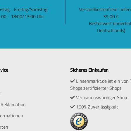
nstag - Freitag/Samstag
Versandkostenfreie Liefer
:00 - 18:00/13:00 Uhr
39,00 €
Bestellwert (innerha
Deutschlands)
vice
Sicheres Einkaufen
Linsenmarkt.de ist ein von 
Shops zertifizierter Shops
r
Vertrauenswürdiger Shop
 Reklamation
100% Zuverlässigkeit
formationen
rten