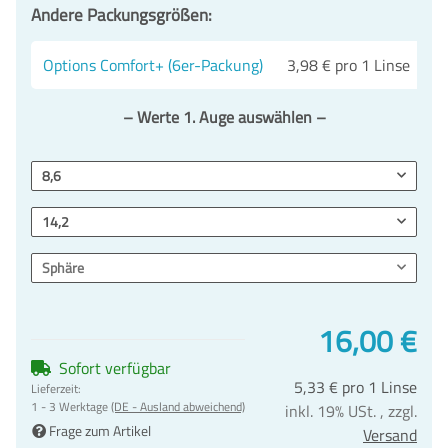
Andere Packungsgrößen:
Options Comfort+ (6er-Packung)
3,98 € pro 1 Linse
-1
– Werte 1. Auge auswählen –
8,6
14,2
Sphäre
16,00 €
Sofort verfügbar
5,33 € pro 1 Linse
Lieferzeit:
1 - 3 Werktage
(DE - Ausland abweichend)
inkl. 19% USt. , zzgl.
Frage zum Artikel
Versand