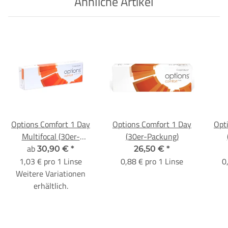
Ähnliche Artikel
Options Comfort 1 Day
Options Comfort 1 Day
Opt
Multifocal (30er-
(30er-Packung)
ab
Packungnen)
30,90 €
*
26,50 €
*
1,03 € pro 1 Linse
0,88 € pro 1 Linse
0
Weitere Variationen
erhältlich.