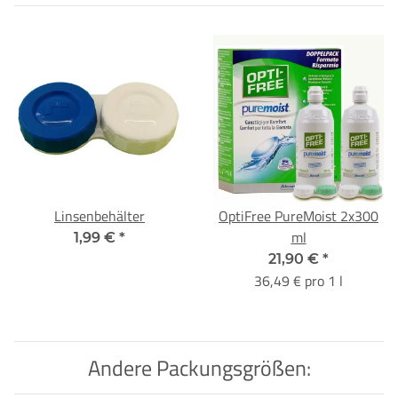
Linsenbehälter
OptiFree PureMoist 2x300
ml
1,99 €
*
21,90 €
*
36,49 € pro 1 l
Andere Packungsgrößen: