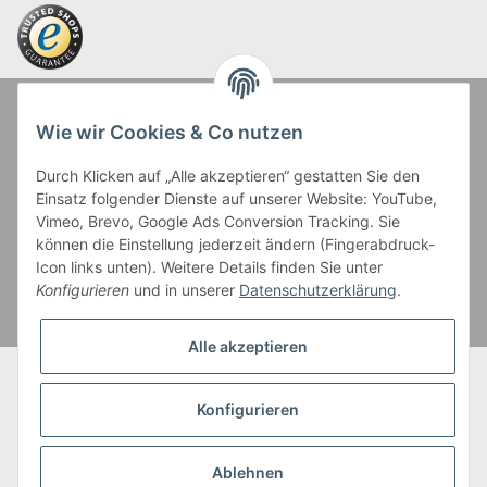
Zahlung und Versand
Wie wir Cookies & Co nutzen
Durch Klicken auf „Alle akzeptieren“ gestatten Sie den
Einsatz folgender Dienste auf unserer Website: YouTube,
Vimeo, Brevo, Google Ads Conversion Tracking. Sie
können die Einstellung jederzeit ändern (Fingerabdruck-
Icon links unten). Weitere Details finden Sie unter
Kreditkartenzahlungen sowie Kauf auf Rechnung erfolgen
Konfigurieren
und in unserer
Datenschutzerklärung
.
über Paypal Checkout
Alle akzeptieren
* Alle Preise inkl. gesetzl. Mehrwertsteuer zzgl. eventueller
Versandkosten, wenn nicht anders beschrieben.
Konfigurieren
Bei Kontaktlinsen wird der Grundpreis bezogen auf die kleinste Packungs-
und Inhaltsgröße angezeigt.
Ablehnen