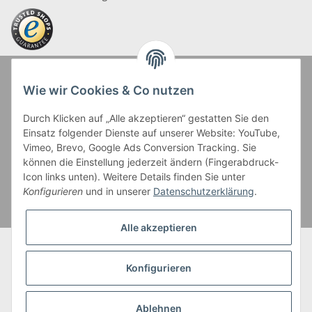
Zahlung und Versand
Wie wir Cookies & Co nutzen
Durch Klicken auf „Alle akzeptieren“ gestatten Sie den
Einsatz folgender Dienste auf unserer Website: YouTube,
Vimeo, Brevo, Google Ads Conversion Tracking. Sie
können die Einstellung jederzeit ändern (Fingerabdruck-
Icon links unten). Weitere Details finden Sie unter
Kreditkartenzahlungen sowie Kauf auf Rechnung erfolgen
Konfigurieren
und in unserer
Datenschutzerklärung
.
über Paypal Checkout
Alle akzeptieren
* Alle Preise inkl. gesetzl. Mehrwertsteuer zzgl. eventueller
Versandkosten, wenn nicht anders beschrieben.
Konfigurieren
Bei Kontaktlinsen wird der Grundpreis bezogen auf die kleinste Packungs-
und Inhaltsgröße angezeigt.
Ablehnen