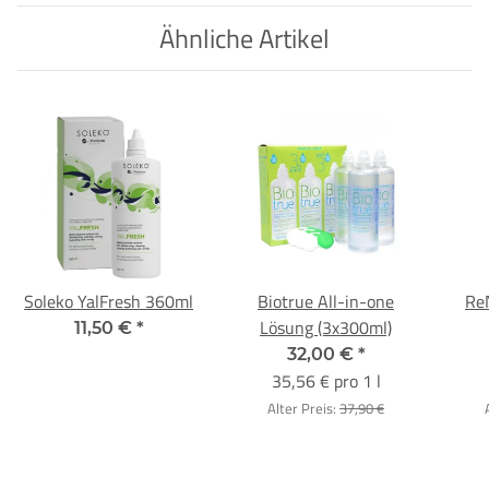
Ähnliche Artikel
Soleko YalFresh 360ml
Biotrue All-in-one
Re
Lösung (3x300ml)
11,50 €
*
32,00 €
*
35,56 € pro 1 l
Alter Preis:
37,90 €