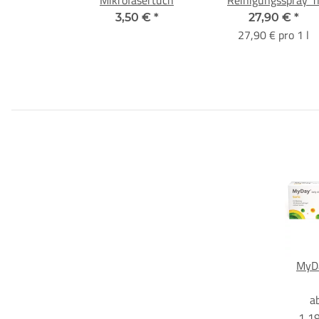
Nachfüllflasche
3,50 €
*
27,90 €
*
27,90 € pro 1 l
MyDa
a
1,19