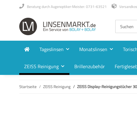
Beratung durch Augenoptiker-Meister: 0731-63521
Versandkost
Tageslinsen
Monatslinsen
Torisc
ZEISS Reinigung
Brillenzubehör
Fertigleseb
Startseite
ZEISS Reinigung
ZEISS Display-Reinigungstücher 3