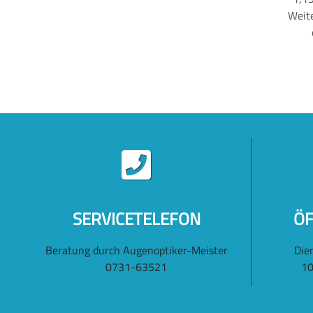
Weite
SERVICETELEFON
ÖF
Beratung durch Augenoptiker-Meister
Die
0731-63521
10