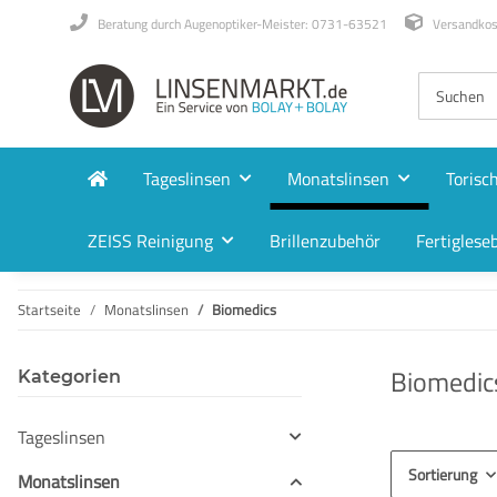
Beratung durch Augenoptiker-Meister: 0731-63521
Versandkost
Tageslinsen
Monatslinsen
Torisc
ZEISS Reinigung
Brillenzubehör
Fertigleseb
Startseite
Monatslinsen
Biomedics
Biomedic
Kategorien
Tageslinsen
Sortierung
Monatslinsen