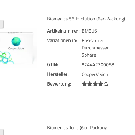
Biomedics 55 Evolution (6er-Packung)
Artikelnummer:
BMEU6
Basi
Variationen in:
Basiskurve
Durchmesser
14,2
Sphäre
Sphä
GTIN:
824442700058
Hersteller:
CooperVision
Bewertung:
Biomedics Toric (6er-Packung)