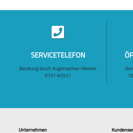
SERVICETELEFON
ÖF
Beratung durch Augenoptiker-Meister
Die
0731-63521
10
Unternehmen
Kundenser