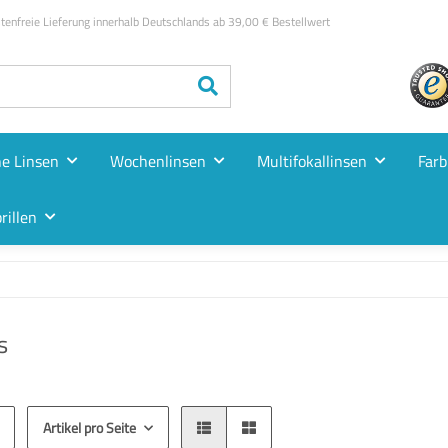
enfreie Lieferung innerhalb Deutschlands ab 39,00 € Bestellwert
he Linsen
Wochenlinsen
Multifokallinsen
Farb
rillen
s
Artikel pro Seite