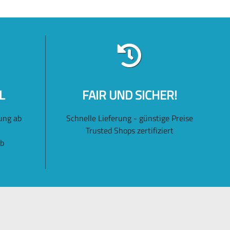
L
FAIR UND SICHER!
ung ab
Schnelle Lieferung - günstige Preise
Trusted Shops zertifiziert
lb