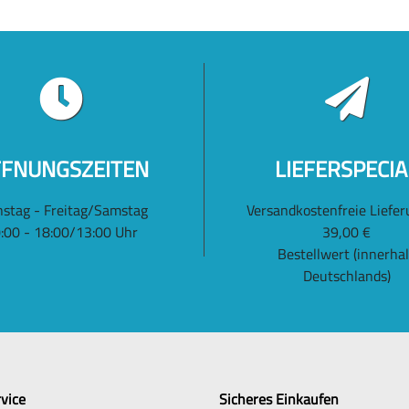
FNUNGSZEITEN
LIEFERSPECIA
nstag - Freitag/Samstag
Versandkostenfreie Liefer
:00 - 18:00/13:00 Uhr
39,00 €
Bestellwert (innerha
Deutschlands)
vice
Sicheres Einkaufen