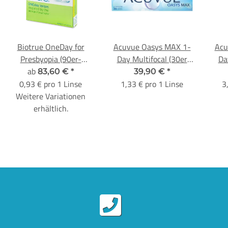
Biotrue OneDay for
Acuvue Oasys MAX 1-
Acu
Presbyopia (90er-
Day Multifocal (30er
Da
ab
Packung)
Packung)
83,60 €
*
39,90 €
*
0,93 € pro 1 Linse
1,33 € pro 1 Linse
3
Weitere Variationen
erhältlich.